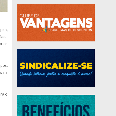
gico,
ciada
do os
pos,
os na
ara o