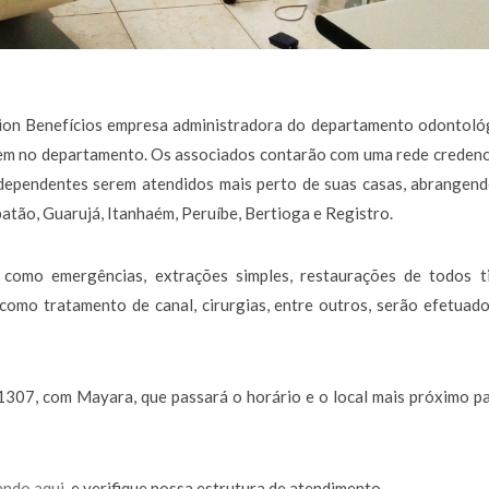
rion Benefícios empresa administradora do departamento odontoló
dem no departamento. Os associados contarão com uma rede creden
 dependentes serem atendidos mais perto de suas casas, abrangen
atão, Guarujá, Itanhaém, Peruíbe, Bertioga e Registro.
 como emergências, extrações simples, restaurações de todos ti
 como tratamento de canal, cirurgias, entre outros, serão efetuad
307, com Mayara, que passará o horário e o local mais próximo p
ando aqui
, e verifique nossa estrutura de atendimento.