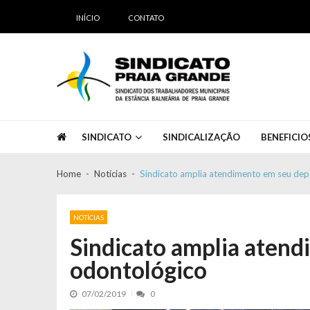
Skip to navigation
Skip to content
INÍCIO
CONTATO
Sindicato Praia Grande
Sindicato dos Servidores Públicos de Praia Grande
SINDICATO
SINDICALIZAÇÃO
BENEFICIO
Home
Notícias
Sindicato amplia atendimento em seu de
NOTÍCIAS
Sindicato amplia aten
odontológico
07/02/2019
0