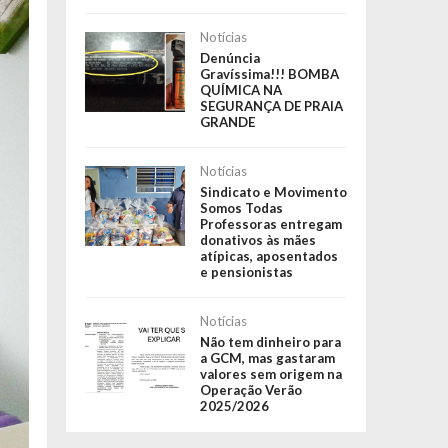
Notícias
Denúncia
Gravíssima!!! BOMBA
QUÍMICA NA
SEGURANÇA DE PRAIA
GRANDE
Notícias
Sindicato e Movimento
Somos Todas
Professoras entregam
donativos às mães
atípicas, aposentados
e pensionistas
Notícias
Não tem dinheiro para
a GCM, mas gastaram
valores sem origem na
Operação Verão
2025/2026