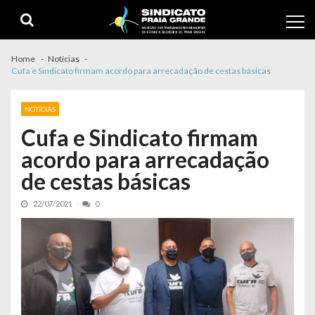
Skip to navigation
Skip to content
Home
Notícias
Cufa e Sindicato firmam acordo para arrecadação de cestas básicas
NOTÍCIAS
Cufa e Sindicato firmam
acordo para arrecadação
de cestas básicas
22/07/2021
0