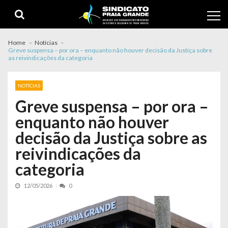
Skip to navigation
Skip to content
Home
Notícias
Greve suspensa – por ora – enquanto não houver decisão da Justiça sobre
as reivindicações da categoria
NOTÍCIAS
Greve suspensa – por ora –
enquanto não houver
decisão da Justiça sobre as
reivindicações da
categoria
12/05/2026
0