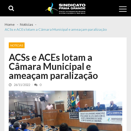
Skip to navigation
Skip to content
Home
Notícias
ACSs e ACEs lotam a Câmara Municipal e ameaçam paralização
NOTÍCIAS
ACSs e ACEs lotam a
Câmara Municipal e
ameaçam paralização
26/11/2022
0