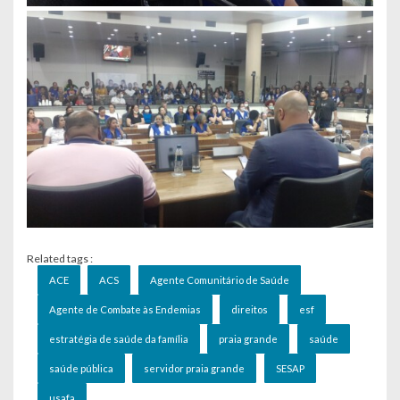
Related tags :
ACE
ACS
Agente Comunitário de Saúde
Agente de Combate às Endemias
direitos
esf
estratégia de saúde da família
praia grande
saúde
saúde pública
servidor praia grande
SESAP
usafa