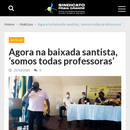
Skip to navigation
Skip to content
Home
Notícias
Agora na baixada santista, ‘somos todas professoras’
NOTÍCIAS
Agora na baixada santista,
‘somos todas professoras’
25/10/2021
0