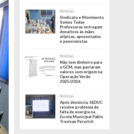
Notícias
Sindicato e Movimento
Somos Todas
Professoras entregam
donativos às mães
atípicas, aposentados
e pensionistas
Notícias
Não tem dinheiro para
a GCM, mas gastaram
valores sem origem na
Operação Verão
2025/2026
Notícias
Após denúncia, SEDUC
resolve problema de
falta de energia na
Escola Municipal Pablo
Trevisan Perutich