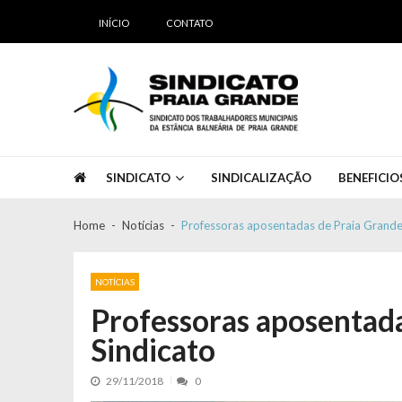
Skip to navigation
Skip to content
INÍCIO
CONTATO
Sindicato Praia Grande
Sindicato dos Servidores Públicos de Praia Grande
SINDICATO
SINDICALIZAÇÃO
BENEFICIO
Home
Notícias
Professoras aposentadas de Praia Grande 
NOTÍCIAS
Professoras aposentada
Sindicato
29/11/2018
0