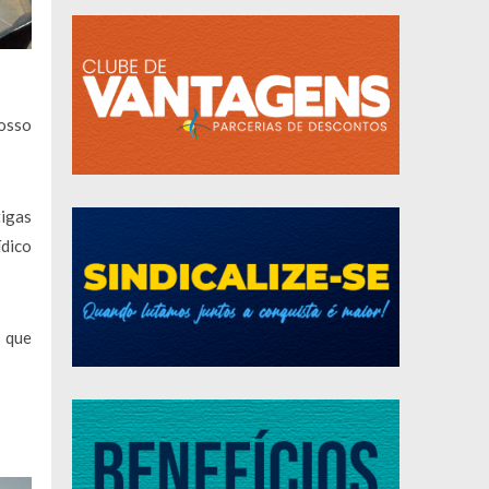
osso
igas
ídico
s que