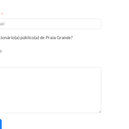
cionário(a) público(a) de Praia Grande?
m
o