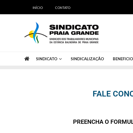
INÍCIO
CONTATO
Sindicato Praia Grande
Sindicato dos Servidores Públicos de Praia Grande
SINDICATO
SINDICALIZAÇÃO
BENEFICI
FALE CON
PREENCHA O FORMUL